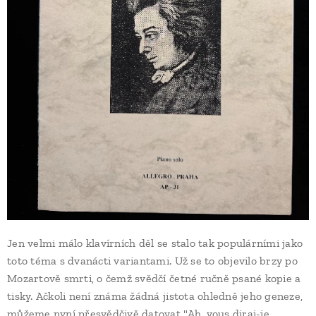
Jen velmi málo klavírních děl se stalo tak populárními jako
toto téma s dvanácti variantami. Už se to objevilo brzy po
Mozartově smrti, o čemž svědčí četné ručně psané kopie a
tisky. Ačkoli není známa žádná jistota ohledně jeho geneze,
můžeme nyní přesvědčivě datovat "Ah, vous dirai-je