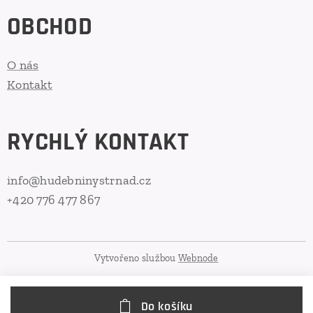
OBCHOD
O nás
Kontakt
RYCHLÝ KONTAKT
info@hudebninystrnad.cz
+420 776 477 867
Vytvořeno službou
Webnode
Do košíku