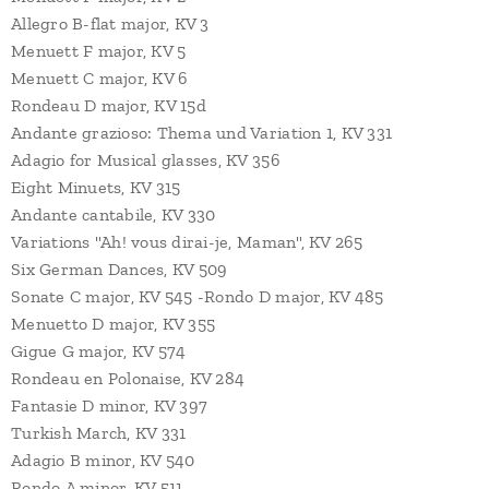
Allegro B-flat major, KV 3
Menuett F major, KV 5
Menuett C major, KV 6
Rondeau D major, KV 15d
Andante grazioso: Thema und Variation 1, KV 331
Adagio for Musical glasses, KV 356
Eight Minuets, KV 315
Andante cantabile, KV 330
Variations "Ah! vous dirai-je, Maman", KV 265
Six German Dances, KV 509
Sonate C major, KV 545 -Rondo D major, KV 485
Menuetto D major, KV 355
Gigue G major, KV 574
Rondeau en Polonaise, KV 284
Fantasie D minor, KV 397
Turkish March, KV 331
Adagio B minor, KV 540
Rondo A minor, KV 511