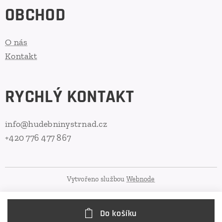
OBCHOD
O nás
Kontakt
RYCHLÝ KONTAKT
info@hudebninystrnad.cz
+420 776 477 867
Vytvořeno službou
Webnode
Do košíku