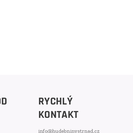
OD
RYCHLÝ
KONTAKT
info@hudebninystrnad.cz