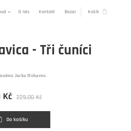
hod
O nás
Kontakt
Bazar
Košík
vica - Tři čuníci
ísněmi Jarka Nohavici.
0
Kč
229,00
Kč
Do košíku