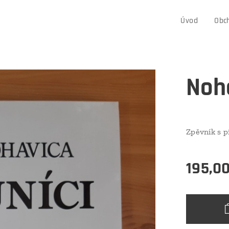
Úvod
Obc
Noha
Zpěvník s p
195,0