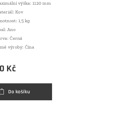
ximální výška: 1120 mm
teriál: Kov
otnost: 1,5 kg
al: Ano
rva: Černá
mě výroby: Čína
0
Kč
Do košíku