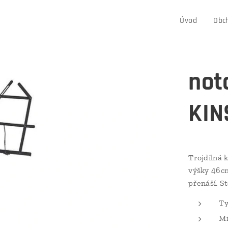
Úvod
Obc
not
KIN
Trojdílná 
výšky 46cm
přenáší. S
Ty
Mi