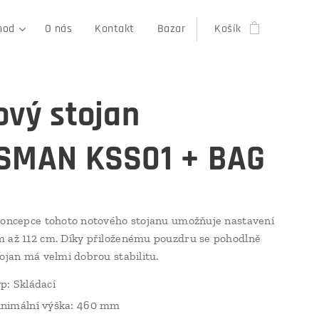
hod
O nás
Kontakt
Bazar
Košík
ový stojan
SMAN KSS01 + BAG
koncepce tohoto notového stojanu umožňuje nastavení
 až 112 cm. Díky přiloženému pouzdru se pohodlně
tojan má velmi dobrou stabilitu.
p: Skládací
nimální výška: 460 mm