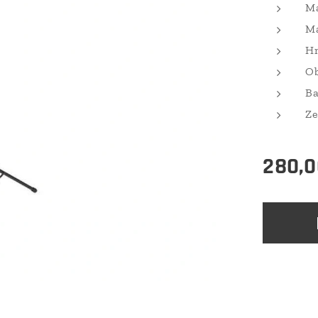
Ma
Ma
Hm
Ob
Ba
Ze
280,0