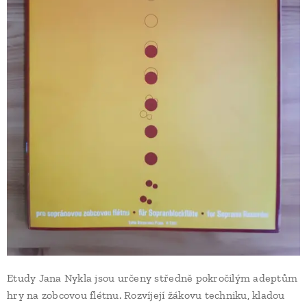
Etudy Jana Nykla jsou určeny středně pokročilým adeptům
hry na zobcovou flétnu. Rozvíjejí žákovu techniku, kladou