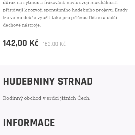
důraz na rytmus a frázování; navíc svojí muzikálností
přispívají k rozvoji spontánního hudebního projevu. Etudy
lze velmi dobře využít také pro příčnou flétnu a další
dechové nástroje.
142,00
Kč
163,00
Kč
HUDEBNINY STRNAD
Rodinný obchod v srdci jižních Čech.
INFORMACE