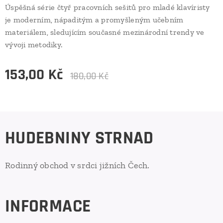
Úspěšná série čtyř pracovních sešitů pro mladé klavíristy
je moderním, nápaditým a promyšleným učebním
materiálem, sledujícím současné mezinárodní trendy ve
vývoji metodiky.
153,00
Kč
180,00
Kč
HUDEBNINY STRNAD
Rodinný obchod v srdci jižních Čech.
INFORMACE