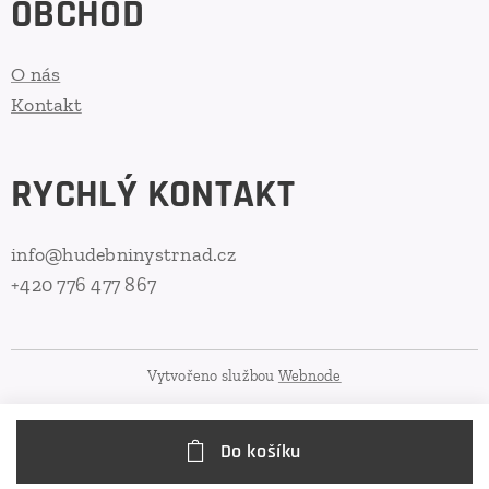
OBCHOD
O nás
Kontakt
RYCHLÝ KONTAKT
info@hudebninystrnad.cz
+420 776 477 867
Vytvořeno službou
Webnode
Do košíku