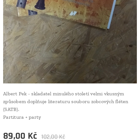
Albert Pek - skladatel minulého století velmi vkusným
způsobem doplňuje literaturu souboru zobcových fléten
(SATB).
Partitura + party
89,00
Kč
102,00
Kč