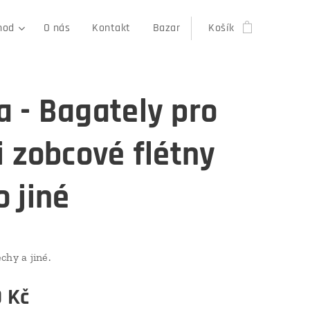
hod
O nás
Kontakt
Bazar
Košík
 - Bagately pro
i zobcové flétny
 jiné
chy a jiné.
0
Kč