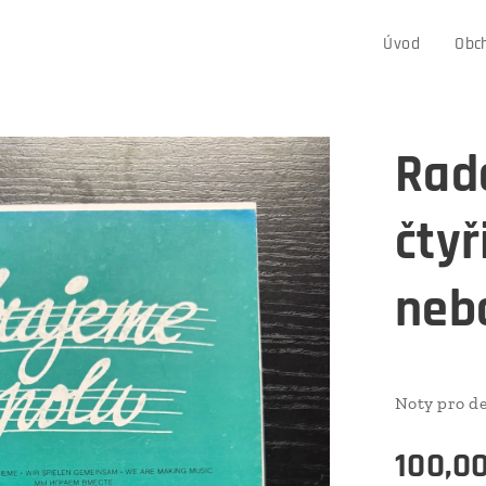
Úvod
Obc
Rada
čtyř
nebo
Noty pro de
100,0