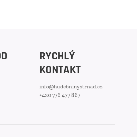
OD
RYCHLÝ
KONTAKT
info@hudebninystrnad.cz
+420 776 477 867