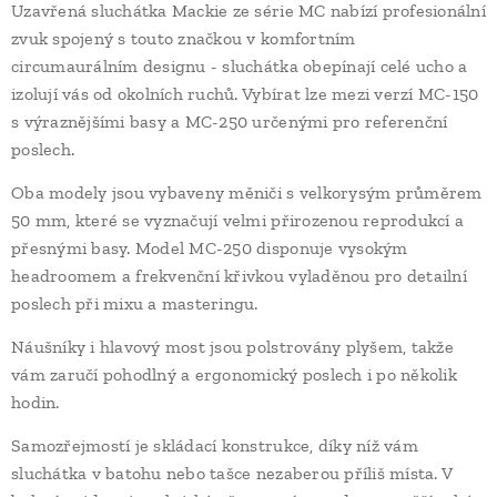
Uzavřená sluchátka Mackie ze série MC nabízí profesionální
zvuk spojený s touto značkou v komfortním
circumaurálním designu - sluchátka obepínají celé ucho a
izolují vás od okolních ruchů. Vybírat lze mezi verzí MC-150
s výraznějšími basy a MC-250 určenými pro referenční
poslech.
Oba modely jsou vybaveny měniči s velkorysým průměrem
50 mm, které se vyznačují velmi přirozenou reprodukcí a
přesnými basy. Model MC-250 disponuje vysokým
headroomem a frekvenční křivkou vyladěnou pro detailní
poslech při mixu a masteringu.
Náušníky i hlavový most jsou polstrovány plyšem, takže
vám zaručí pohodlný a ergonomický poslech i po několik
hodin.
Samozřejmostí je skládací konstrukce, díky níž vám
sluchátka v batohu nebo tašce nezaberou příliš místa. V