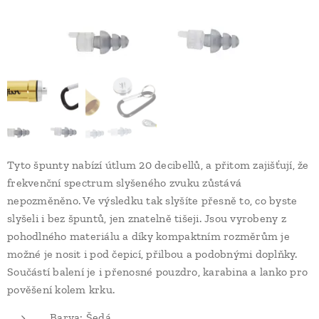
Tyto špunty nabízí útlum 20 decibellů, a přitom zajišťují, že
frekvenční spectrum slyšeného zvuku zůstává
nepozměněno. Ve výsledku tak slyšíte přesně to, co byste
slyšeli i bez špuntů, jen znatelně tišeji. Jsou vyrobeny z
pohodlného materiálu a díky kompaktním rozměrům je
možné je nosit i pod čepicí, přilbou a podobnými doplňky.
Součástí balení je i přenosné pouzdro, karabina a lanko pro
pověšení kolem krku.
Barva: Šedá