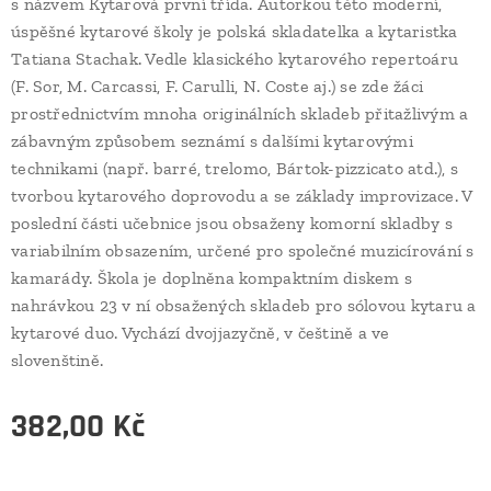
s názvem Kytarová první třída. Autorkou této moderní,
úspěšné kytarové školy je polská skladatelka a kytaristka
Tatiana Stachak. Vedle klasického kytarového repertoáru
(F. Sor, M. Carcassi, F. Carulli, N. Coste aj.) se zde žáci
prostřednictvím mnoha originálních skladeb přitažlivým a
zábavným způsobem seznámí s dalšími kytarovými
technikami (např. barré, trelomo, Bártok-pizzicato atd.), s
tvorbou kytarového doprovodu a se základy improvizace. V
poslední části učebnice jsou obsaženy komorní skladby s
variabilním obsazením, určené pro společné muzicírování s
kamarády. Škola je doplněna kompaktním diskem s
nahrávkou 23 v ní obsažených skladeb pro sólovou kytaru a
kytarové duo. Vychází dvojjazyčně, v češtině a ve
slovenštině.
382,00
Kč