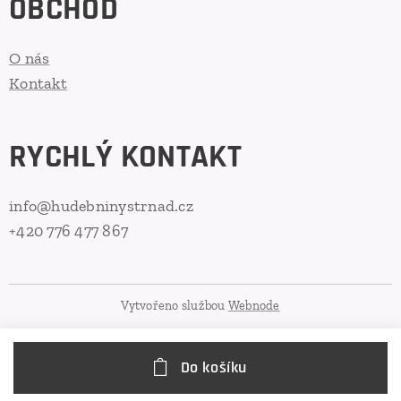
OBCHOD
O nás
Kontakt
RYCHLÝ KONTAKT
info@hudebninystrnad.cz
+420 776 477 867
Vytvořeno službou
Webnode
Do košíku