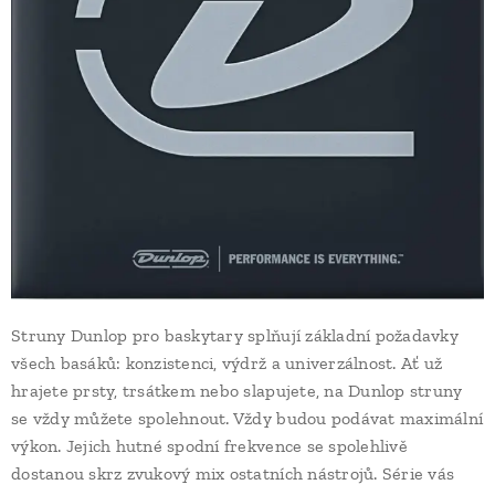
Struny Dunlop pro baskytary splňují základní požadavky
všech basáků: konzistenci, výdrž a univerzálnost. Ať už
hrajete prsty, trsátkem nebo slapujete, na Dunlop struny
se vždy můžete spolehnout. Vždy budou podávat maximální
výkon. Jejich hutné spodní frekvence se spolehlivě
dostanou skrz zvukový mix ostatních nástrojů. Série vás