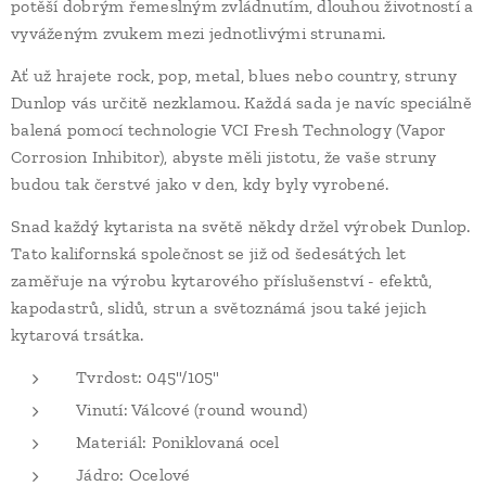
potěší dobrým řemeslným zvládnutím, dlouhou životností a
vyváženým zvukem mezi jednotlivými strunami.
Ať už hrajete rock, pop, metal, blues nebo country, struny
Dunlop vás určitě nezklamou. Každá sada je navíc speciálně
balená pomocí technologie VCI Fresh Technology (Vapor
Corrosion Inhibitor), abyste měli jistotu, že vaše struny
budou tak čerstvé jako v den, kdy byly vyrobené.
Snad každý kytarista na světě někdy držel výrobek Dunlop.
Tato kalifornská společnost se již od šedesátých let
zaměřuje na výrobu kytarového příslušenství - efektů,
kapodastrů, slidů, strun a světoznámá jsou také jejich
kytarová trsátka.
Tvrdost: 045"/105"
Vinutí: Válcové (round wound)
Materiál: Poniklovaná ocel
Jádro: Ocelové