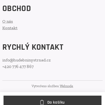
OBCHOD
O nás
Kontakt
RYCHLÝ KONTAKT
info@hudebninystrnad.cz
+420 776 477 867
Vytvořeno službou
Webnode
Do košíku