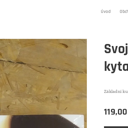
Úvod
Obc
Svoj
kyt
Základní ku
119,00