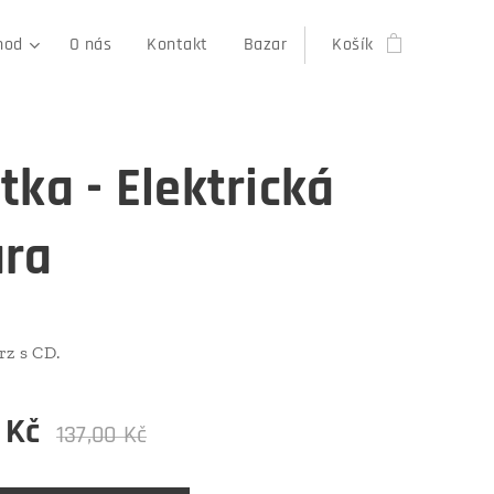
hod
O nás
Kontakt
Bazar
Košík
tka - Elektrická
ara
rz s CD.
Kč
137,00
Kč