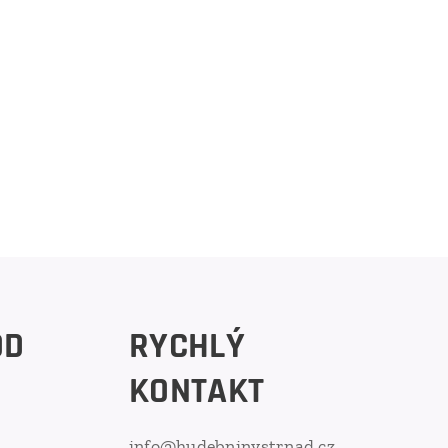
OD
RYCHLÝ
KONTAKT
info@hudebninystrnad.cz