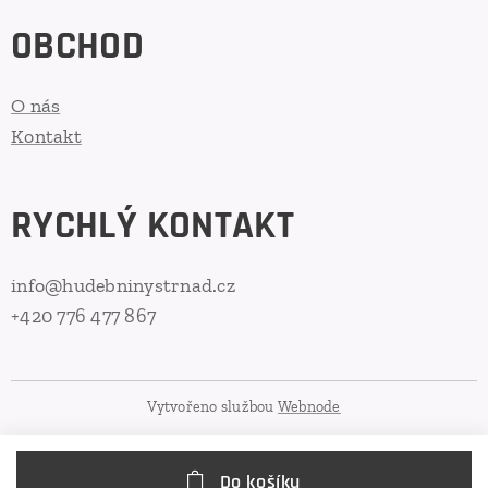
OBCHOD
O nás
Kontakt
RYCHLÝ KONTAKT
info@hudebninystrnad.cz
+420 776 477 867
Vytvořeno službou
Webnode
Do košíku