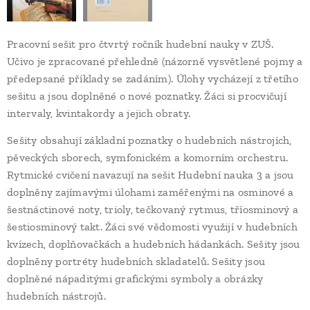
Pracovní sešit pro čtvrtý ročník hudební nauky v ZUŠ.
Učivo je zpracované přehledně (názorně vysvětlené pojmy a
předepsané příklady se zadáním). Úlohy vycházejí z třetího
sešitu a jsou doplněné o nové poznatky. Žáci si procvičují
intervaly, kvintakordy a jejich obraty.
Sešity obsahují základní poznatky o hudebních nástrojích,
pěveckých sborech, symfonickém a komorním orchestru.
Rytmické cvičení navazují na sešit Hudební nauka 3 a jsou
doplněny zajímavými úlohami zaměřenými na osminové a
šestnáctinové noty, trioly, tečkovaný rytmus, tříosminový a
šestiosminový takt. Žáci své vědomosti využijí v hudebních
kvízech, doplňovačkách a hudebních hádankách. Sešity jsou
doplněny portréty hudebních skladatelů. Sešity jsou
doplněné nápaditými grafickými symboly a obrázky
hudebních nástrojů.