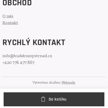
OBCHOD
O nás
Kontakt
RYCHLÝ KONTAKT
info@hudebninystrnad.cz
+420 776 477 867
Vytvořeno službou
Webnode
Do košíku