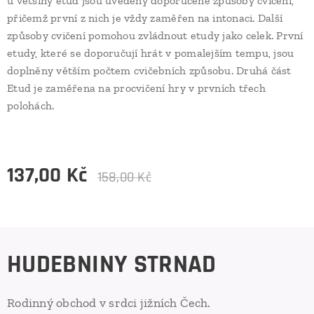
u většiny etud jsou uvedeny doporučené způsoby cvičení,
přičemž první z nich je vždy zaměřen na intonaci. Další
způsoby cvičení pomohou zvládnout etudy jako celek. První
etudy, které se doporučují hrát v pomalejším tempu, jsou
doplněny větším počtem cvičebních způsobu. Druhá část
Etud je zaměřena na procvičení hry v prvních třech
polohách.
137,00
Kč
158,00
Kč
HUDEBNINY STRNAD
Rodinný obchod v srdci jižních Čech.