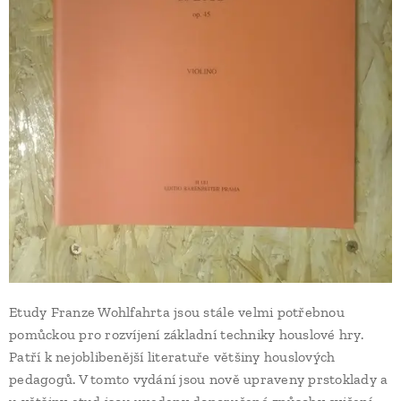
Etudy Franze Wohlfahrta jsou stále velmi potřebnou
pomůckou pro rozvíjení základní techniky houslové hry.
Patří k nejoblibenější literatuře většiny houslových
pedagogů. V tomto vydání jsou nově upraveny prstoklady a