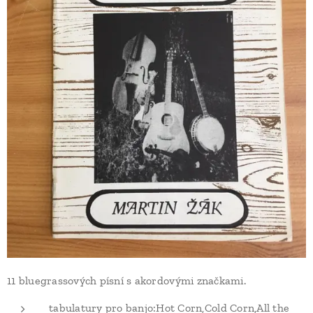
11 bluegrassových písní s akordovými značkami.
tabulatury pro banjo:Hot Corn,Cold Corn,All the