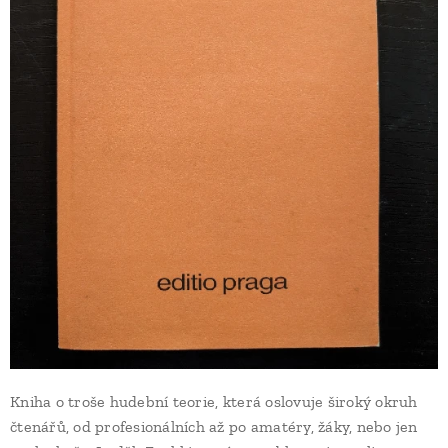
Kniha o troše hudební teorie, která oslovuje široký okruh
čtenářů, od profesionálních až po amatéry, žáky, nebo jen