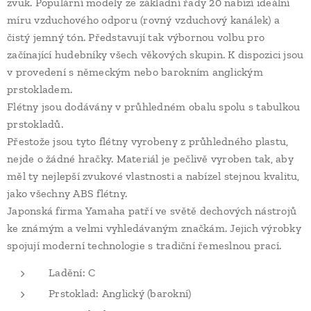
zvuk. Populární modely ze základní řady 20 nabízí ideální
míru vzduchového odporu (rovný vzduchový kanálek) a
čistý jemný tón. Představují tak výbornou volbu pro
začínající hudebníky všech věkových skupin. K dispozici jsou
v provedení s německým nebo barokním anglickým
prstokladem.
Flétny jsou dodávány v průhledném obalu spolu s tabulkou
prstokladů.
Přestože jsou tyto flétny vyrobeny z průhledného plastu,
nejde o žádné hračky. Materiál je pečlivě vyroben tak, aby
měl ty nejlepší zvukové vlastnosti a nabízel stejnou kvalitu,
jako všechny ABS flétny.
Japonská firma Yamaha patří ve světě dechových nástrojů
ke známým a velmi vyhledávaným značkám. Jejich výrobky
spojují moderní technologie s tradiční řemeslnou prací.
Ladění: C
Prstoklad: Anglický (barokní)