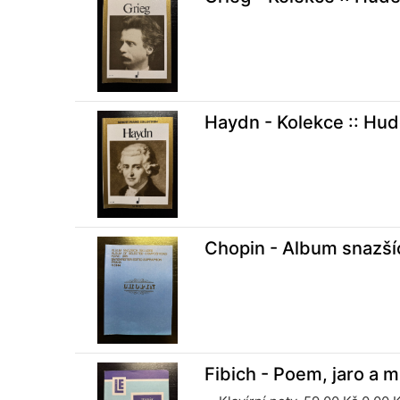
Haydn - Kolekce :: Hu
Chopin - Album snazší
Fibich - Poem, jaro a 