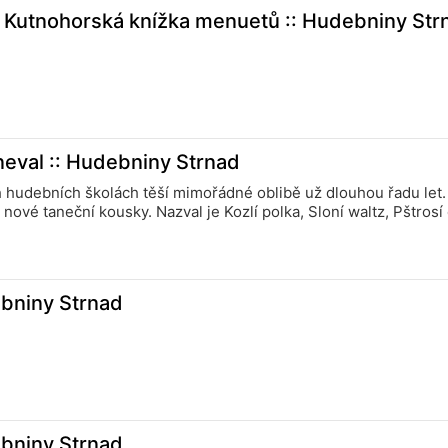
- Kutnohorská knížka menuetů :: Hudebniny Str
neval :: Hudebniny Strnad
ch hudebních školách těší mimořádné oblibě už dlouhou řadu let
nové taneční kousky. Nazval je Kozlí polka, Sloní waltz, Pštrosí
ebniny Strnad
ebniny Strnad