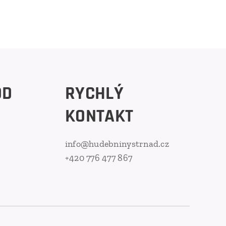
OD
RYCHLÝ
KONTAKT
info@hudebninystrnad.cz
+420 776 477 867