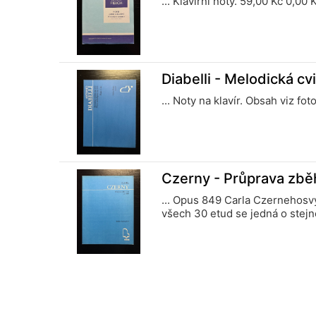
... Klavírní noty. 59,00 Kč 0,0
Diabelli - Melodická cv
... Noty na klavír. Obsah viz f
Czerny - Průprava zběh
... Opus 849 Carla Czernehosv
všech 30 etud se jedná o stejně