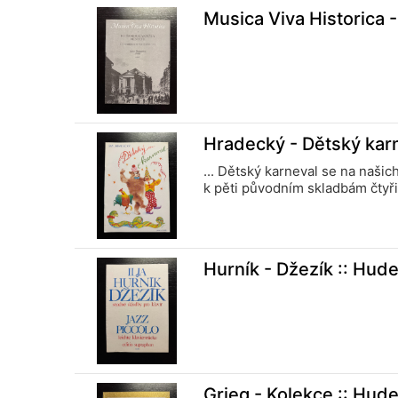
Musica Viva Historica 
Hradecký - Dětský kar
... Dětský karneval se na naši
k pěti původním skladbám čtyři 
Hurník - Džezík :: Hud
Grieg - Kolekce :: Hud