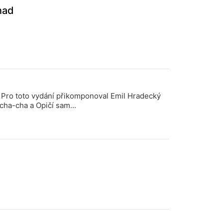
i
nad
n
a
n
e
w
t
a
b
. Pro toto vydání přikomponoval Emil Hradecký
 cha-cha a Opičí sam...