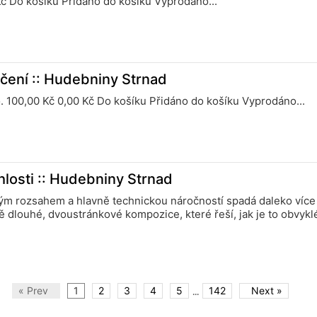
0 Kč Do košíku Přidáno do košíku Vyprodáno...
ičení :: Hudebniny Strnad
oto. 100,00 Kč 0,00 Kč Do košíku Přidáno do košíku Vyprodáno...
losti :: Hudebniny Strnad
ým rozsahem a hlavně technickou náročností spadá daleko více 
 dlouhé, dvoustránkové kompozice, které řeší, jak je to obvyklé
...
« Prev
1
2
3
4
5
142
Next »