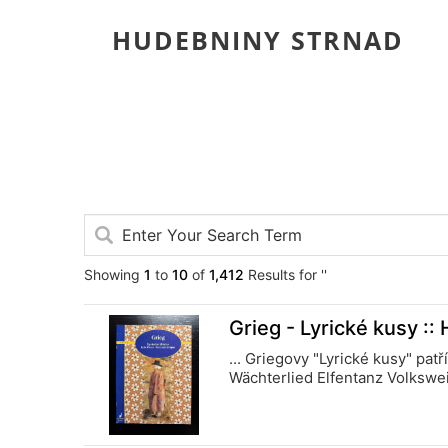
HUDEBNINY STRNAD
Showing
1
to
10
of
1,412
Results for ''
Grieg - Lyrické kusy :
... Griegovy "Lyrické kusy" patř
Wächterlied Elfentanz Volkswe