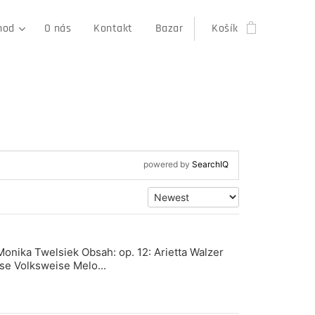
hod
O nás
Kontakt
Bazar
Košík
t
powered by
SearchIQ
h
i
s
l
i
n
k
: Monika Twelsiek Obsah: op. 12: Arietta Walzer
o
se Volksweise Melo...
p
e
n
s